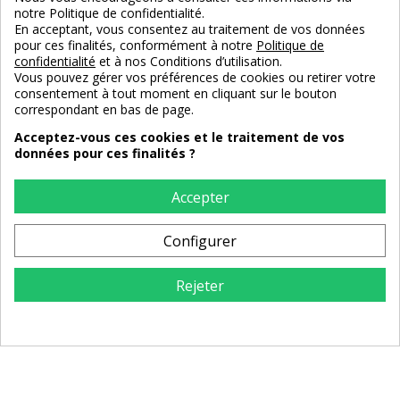
notre Politique de confidentialité.
En acceptant, vous consentez au traitement de vos données
pour ces finalités, conformément à notre
Politique de
confidentialité
et à nos Conditions d’utilisation.
Vous pouvez gérer vos préférences de cookies ou retirer votre
consentement à tout moment en cliquant sur le bouton
correspondant en bas de page.
Table basse en métal Olympa
Table d'appoint design en
Acceptez-vous ces cookies et le traitement de vos
métal Otus
données pour ces finalités ?
Accepter
260,00 €
195,00 €
Configurer
Rejeter