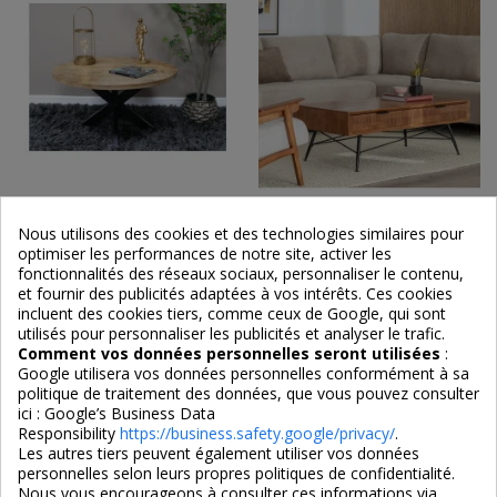
Nous utilisons des cookies et des technologies similaires pour
Table basse de salon avec
Table basse en hévéa et
optimiser les performances de notre site, activer les
piètement étoile
métal Lagom 4 tiroirs
fonctionnalités des réseaux sociaux, personnaliser le contenu,
et fournir des publicités adaptées à vos intérêts. Ces cookies
265,00 €
490,00 €
incluent des cookies tiers, comme ceux de Google, qui sont
utilisés pour personnaliser les publicités et analyser le trafic.
Comment vos données personnelles seront utilisées
:
Google utilisera vos données personnelles conformément à sa
politique de traitement des données, que vous pouvez consulter
ici :
Google’s Business Data
Responsibility
https://business.safety.google/privacy/
.
Les autres tiers peuvent également utiliser vos données
personnelles selon leurs propres politiques de confidentialité.
Nous vous encourageons à consulter ces informations via