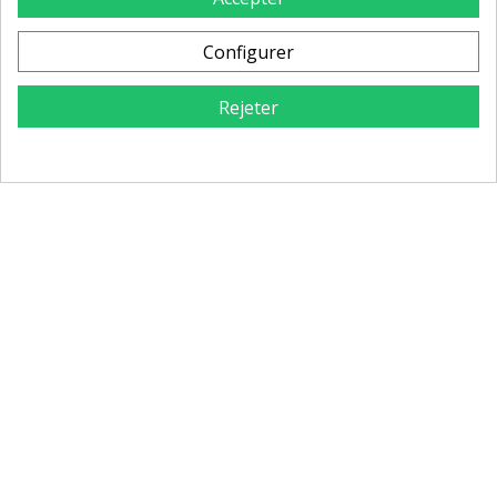
Tabouret de bar en tissu et
Tabouret de bar en tissu
métal Jon
plissé et métal Lizzy
Configurer
Rejeter
189,00 €
315,00 €
Tabouret de bar en tissu et
Petit tabouret en bois massif