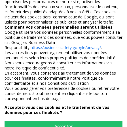
optimiser les performances de notre site, activer les
Tabouret de bar écolier en
Pouf tabouret ou table
fonctionnalités des réseaux sociaux, personnaliser le contenu,
cuir de chèvre pleine fleur
d'appoint métal laqué Dixon
et fournir des publicités adaptées à vos intérêts. Ces cookies
incluent des cookies tiers, comme ceux de Google, qui sont
utilisés pour personnaliser les publicités et analyser le trafic.
Comment vos données personnelles seront utilisées
:
Google utilisera vos données personnelles conformément à sa
310,00 €
139,00 €
149,00 €
politique de traitement des données, que vous pouvez consulter
ici :
Google’s Business Data
Responsibility
https://business.safety.google/privacy/
.
Les autres tiers peuvent également utiliser vos données
personnelles selon leurs propres politiques de confidentialité.
Nous vous encourageons à consulter ces informations via
notre Politique de confidentialité.
En acceptant, vous consentez au traitement de vos données
pour ces finalités, conformément à notre
Politique de
confidentialité
et à nos Conditions d’utilisation.
Vous pouvez gérer vos préférences de cookies ou retirer votre
consentement à tout moment en cliquant sur le bouton
correspondant en bas de page.
Acceptez-vous ces cookies et le traitement de vos
données pour ces finalités ?
Accepter