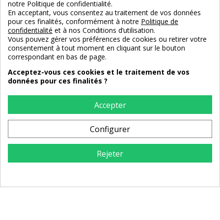
notre Politique de confidentialité.
En acceptant, vous consentez au traitement de vos données
pour ces finalités, conformément à notre
Politique de
confidentialité
et à nos Conditions d’utilisation.
Vous pouvez gérer vos préférences de cookies ou retirer votre
Vitrine haute industrielle avec
Armoire vitrine en pin vieilli
consentement à tout moment en cliquant sur le bouton
porte en métal
correspondant en bas de page.
Acceptez-vous ces cookies et le traitement de vos
859,00 €
1 385,00 €
données pour ces finalités ?
Accepter
Configurer
Rejeter