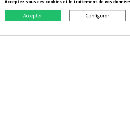
Acceptez-vous ces cookies et le traitement de vos données 
Accepter
Configurer
Buste Féminin Artistique – Jardinière
Chien Teck
Décorative en MGO (50 cm)
109,00 €