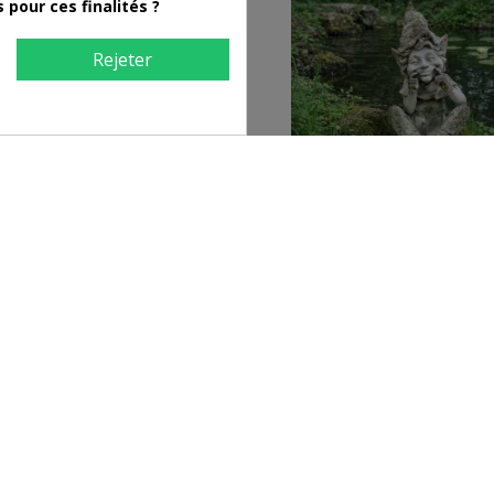
pour ces finalités ?
Rejeter
el Décoratif – Jardinière Design
Statue de jardin ELF assis déco
en MGO (51 cm)
49,00 €
79,00 €