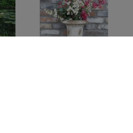
ratif 49 cm
Vase Médicis patiné en MGO – Urne
décorative classique 42 cm
49,00 €