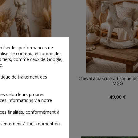
timiser les performances de
liser le contenu, et fournir des
ies tiers, comme ceux de Google,
c.
tique de traitement des
 de Vénus décorative 60 cm
Cheval à bascule artistique dé
MGO
es selon leurs propres
65,00 €
49,00 €
ces informations via notre
ces finalités, conformément à
consentement à tout moment en