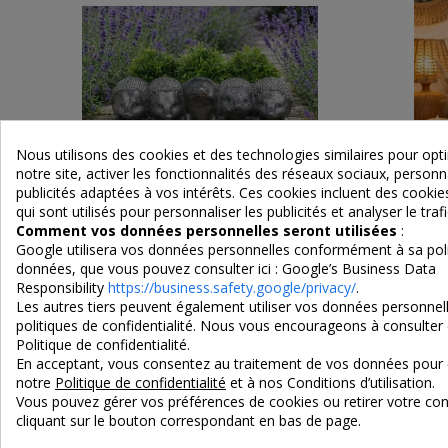
Nous utilisons des cookies et des technologies similaires pour op
notre site, activer les fonctionnalités des réseaux sociaux, personna
publicités adaptées à vos intérêts. Ces cookies incluent des cook
qui sont utilisés pour personnaliser les publicités et analyser le trafi
Comment vos données personnelles seront utilisées
:
Google utilisera vos données personnelles conformément à sa poli
Jardinière Hérissons en résine 33 cm |
Statue
données, que vous pouvez consulter ici :
Google’s Business Data
Déco jardin
Responsibility
https://business.safety.google/privacy/
.
Les autres tiers peuvent également utiliser vos données personnell
42,00 €
politiques de confidentialité. Nous vous encourageons à consulter 
Politique de confidentialité.
En acceptant, vous consentez au traitement de vos données pour 
notre
Politique de confidentialité
et à nos Conditions d’utilisation.
Vous pouvez gérer vos préférences de cookies ou retirer votre 
cliquant sur le bouton correspondant en bas de page.