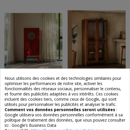
Nous utilisons des cookies et des technologies similaires pour
optimiser les performances de notre site, activer les
Armoire haute Chinoise en
Armoire vitrine en acajou
fonctionnalités des réseaux sociaux, personnaliser le contenu,
bois massif
massif
et fournir des publicités adaptées à vos intérêts. Ces cookies
incluent des cookies tiers, comme ceux de Google, qui sont
1 790,00 €
2 420,00 €
utilisés pour personnaliser les publicités et analyser le trafic.
Comment vos données personnelles seront utilisées
:
Google utilisera vos données personnelles conformément à sa
politique de traitement des données, que vous pouvez consulter
ici :
Google’s Business Data