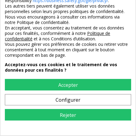
Responsibility
https://business.safety.google/privacy/
.
Les autres tiers peuvent également utiliser vos données
personnelles selon leurs propres politiques de confidentialité.
Nous vous encourageons à consulter ces informations via
notre Politique de confidentialité.
En acceptant, vous consentez au traitement de vos données
pour ces finalités, conformément à notre
Politique de
confidentialité
et à nos Conditions d’utilisation.
Vous pouvez gérer vos préférences de cookies ou retirer votre
consentement à tout moment en cliquant sur le bouton
correspondant en bas de page.
Acceptez-vous ces cookies et le traitement de vos
Vitrine 4 portes en bois de
Vitrine bois massif avec
données pour ces finalités ?
teck
tiroirs
Accepter
1 875,00 €
1 495,00 €
Configurer
Rejeter