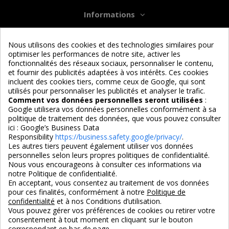
Informations
Services
Nous utilisons des cookies et des technologies similaires pour
optimiser les performances de notre site, activer les
fonctionnalités des réseaux sociaux, personnaliser le contenu,
Nous suivre
et fournir des publicités adaptées à vos intérêts. Ces cookies
incluent des cookies tiers, comme ceux de Google, qui sont
utilisés pour personnaliser les publicités et analyser le trafic.
Comment vos données personnelles seront utilisées
:
Google utilisera vos données personnelles conformément à sa
politique de traitement des données, que vous pouvez consulter
ici :
Google’s Business Data
Responsibility
https://business.safety.google/privacy/
.
4,7/5
Les autres tiers peuvent également utiliser vos données
personnelles selon leurs propres politiques de confidentialité.
Nous vous encourageons à consulter ces informations via
notre Politique de confidentialité.
3X SANS FRAIS
PAIEMENT 100% SÉCURISÉ
En acceptant, vous consentez au traitement de vos données
pour ces finalités, conformément à notre
Politique de
100% sécurisé
par CB / Amex / Virement
confidentialité
et à nos Conditions d’utilisation.
Vous pouvez gérer vos préférences de cookies ou retirer votre
consentement à tout moment en cliquant sur le bouton
correspondant en bas de page.