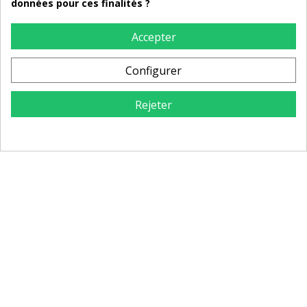
données pour ces finalités ?
Accepter
Chaise moderne en tissu
Chaise de repas en tissu
Danica
chiné Jon
Configurer
Rejeter
189,00 €
189,00 €