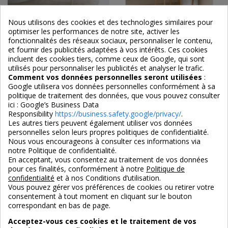
Nous utilisons des cookies et des technologies similaires pour
optimiser les performances de notre site, activer les
Chaise design en tissu
Chaise de repas en tissu et
fonctionnalités des réseaux sociaux, personnaliser le contenu,
Daybreak (lot de 2)
chêne Mikky
et fournir des publicités adaptées à vos intérêts. Ces cookies
incluent des cookies tiers, comme ceux de Google, qui sont
utilisés pour personnaliser les publicités et analyser le trafic.
Comment vos données personnelles seront utilisées
:
Google utilisera vos données personnelles conformément à sa
315,00 €
325,00 €
politique de traitement des données, que vous pouvez consulter
ici :
Google’s Business Data
Responsibility
https://business.safety.google/privacy/
.
Les autres tiers peuvent également utiliser vos données
personnelles selon leurs propres politiques de confidentialité.
Nous vous encourageons à consulter ces informations via
notre Politique de confidentialité.
En acceptant, vous consentez au traitement de vos données
pour ces finalités, conformément à notre
Politique de
confidentialité
et à nos Conditions d’utilisation.
Vous pouvez gérer vos préférences de cookies ou retirer votre
consentement à tout moment en cliquant sur le bouton
correspondant en bas de page.
Acceptez-vous ces cookies et le traitement de vos