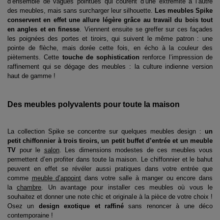
d’ensemble de vagues pointues qui courent d’une extrémité à l’autre
des meubles, mais sans surcharger leur silhouette.
Les meubles Spike
conservent en effet une allure légère grâce au travail du bois tout
en angles et en finesse
. Viennent ensuite se greffer sur ces façades
les poignées des portes et tiroirs, qui suivent le même patron : une
pointe de flèche, mais dorée cette fois, en écho à la couleur des
piètements. Cette
touche de sophistication
renforce l’impression de
raffinement qui se dégage des meubles : la culture indienne version
haut de gamme !
Des meubles polyvalents pour toute la maison
La collection Spike se concentre sur quelques meubles design :
un
petit chiffonnier à trois tiroirs, un petit buffet d’entrée et un meuble
TV
pour le
salon
. Les dimensions modestes de ces meubles vous
permettent d’en profiter dans toute la maison. Le chiffonnier et le bahut
peuvent en effet se révéler aussi pratiques dans votre entrée que
comme
meuble d’appoint
dans votre salle à manger ou encore dans
la
chambre
. Un avantage pour installer ces meubles où vous le
souhaitez et donner une note chic et originale à la pièce de votre choix !
Osez un
design exotique et raffiné
sans renoncer à une déco
contemporaine !