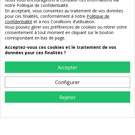
notre Politique de confidentialité.
Banc Coffre de Rangement
Armoire en Bois de Pin
En acceptant, vous consentez au traitement de vos données
Crème-Beige 100 cm – Tissu
Recyclé 100 cm – Style
pour ces finalités, conformément à notre
Politique de
Motif Léopard
Authentique et Élégant
confidentialité
et à nos Conditions d’utilisation.
Vous pouvez gérer vos préférences de cookies ou retirer votre
279,90 €
3 066,00 €
consentement à tout moment en cliquant sur le bouton
correspondant en bas de page.
Acceptez-vous ces cookies et le traitement de vos
données pour ces finalités ?
Accepter
Configurer
Rejeter
Armoire en Bois Recyclé
CABINET MURAL DE
Patiné Vert 96 cm
CURIOSITÉS