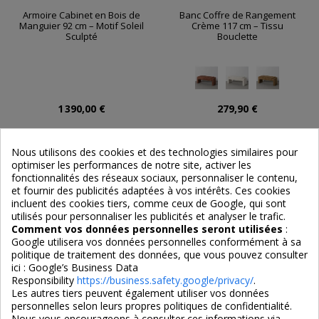
Armoire Cabinet en Bois de
Banc Coffre de Rangement
Manguier 92 cm – Motif Soleil
Crème 117 cm – Tissu
Sculpté
Bouclette
1 390,00 €
279,90 €
Nous utilisons des cookies et des technologies similaires pour
optimiser les performances de notre site, activer les
fonctionnalités des réseaux sociaux, personnaliser le contenu,
et fournir des publicités adaptées à vos intérêts. Ces cookies
incluent des cookies tiers, comme ceux de Google, qui sont
utilisés pour personnaliser les publicités et analyser le trafic.
Comment vos données personnelles seront utilisées
:
Google utilisera vos données personnelles conformément à sa
politique de traitement des données, que vous pouvez consulter
ici :
Google’s Business Data
Responsibility
https://business.safety.google/privacy/
.
Les autres tiers peuvent également utiliser vos données
personnelles selon leurs propres politiques de confidentialité.
Nous vous encourageons à consulter ces informations via