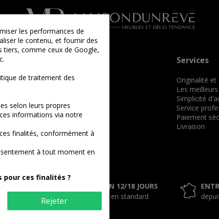
timiser les performances de
liser le contenu, et fournir des
ies tiers, comme ceux de Google,
c.
Informations
Services
tique de traitement des
Qui sommes-nous ?
Originalité et
Comment commander ?
Les meilleurs
Conditions générales de vente
Simplicité d'
es selon leurs propres
Mentions légales
Service profe
ces informations via notre
Nos billets
Paiement séc
Plan du site
Livraison
ces finalités, conformément à
consentement à tout moment en
pour ces finalités ?
0% SÉCURISÉ
LIVRAISON 12/18 JOURS
ENTR
x / Virement
offerte en standard
depui
Rejeter