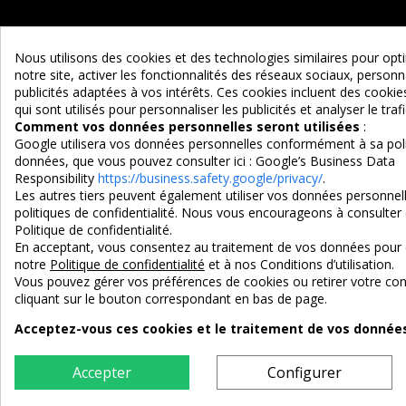
Nous utilisons des cookies et des technologies similaires pour op
notre site, activer les fonctionnalités des réseaux sociaux, personna
publicités adaptées à vos intérêts. Ces cookies incluent des cook
qui sont utilisés pour personnaliser les publicités et analyser le trafi
Maison d'un Rêve
Comment vos données personnelles seront utilisées
:
Google utilisera vos données personnelles conformément à sa poli
Adresse :
données, que vous pouvez consulter ici :
Google’s Business Data
EURL MAISON D'UN REVE
Responsibility
https://business.safety.google/privacy/
.
Les autres tiers peuvent également utiliser vos données personnell
90 Route d'Ascarat
politiques de confidentialité. Nous vous encourageons à consulter 
Politique de confidentialité.
64220 UHART-CIZE
En acceptant, vous consentez au traitement de vos données pour 
Tel : 05 59 19 10 38
notre
Politique de confidentialité
et à nos Conditions d’utilisation.
Vous pouvez gérer vos préférences de cookies ou retirer votre 
e-mail : contact@maisondunreve.com
cliquant sur le bouton correspondant en bas de page.
Acceptez-vous ces cookies et le traitement de vos données 
3X SANS FRAIS
PAIEMENT 10
100% sécurisé
par CB / Ame
Accepter
Configurer