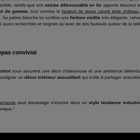
 solide, tandis que son
assise déhoussable en lin
apporte douceur et 
aut de gamme,
tout comme le
fauteuil de repas canné style château
e. Sa patine blanche lui confère une
finition vieillie
très élégante, reha
 aussi recherchés et soignés qu’avec de tels fauteuils autour de la tabl
epas convivial
strot
vous assurent une déco chaleureuse et une ambiance détendue
ouligner un
décor intérieur accueillant
qui invite à partager anecdot
Parnasse
peut davantage s’inscrire dans un
style tendance industri
unique !