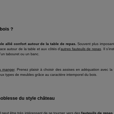
 bois ?
le allié confort autour de la table de repas.
Souvent plus imposant 
ce autour de la table et aux côtés d’
autres fauteuils de repas
. Il s’i
u’un tabouret ou un banc.
 à manger
. Prenez plaisir à choisir des assises en adéquation avec la
ux types de meubles grâce au caractère intemporel du bois.
 noblesse du style château
il peut être très intéressant de se tourner vers des
fauteuils de repas 