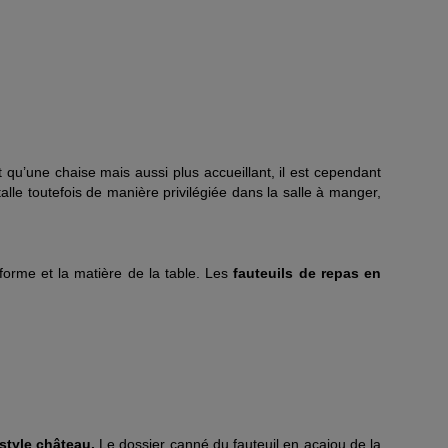
qu’une chaise mais aussi plus accueillant, il est cependant
nstalle toutefois de manière privilégiée dans la salle à manger,
 forme et la matière de la table. Les
fauteuils de repas en
style château.
Le dossier canné du
fauteuil en acajou
de la