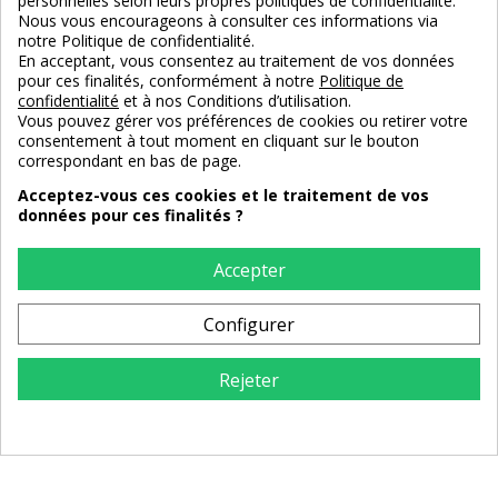
personnelles selon leurs propres politiques de confidentialité.
Nous vous encourageons à consulter ces informations via
145,00 €
335,00 €
notre Politique de confidentialité.
En acceptant, vous consentez au traitement de vos données
pour ces finalités, conformément à notre
Politique de
confidentialité
et à nos Conditions d’utilisation.
Vous pouvez gérer vos préférences de cookies ou retirer votre
consentement à tout moment en cliquant sur le bouton
correspondant en bas de page.
Acceptez-vous ces cookies et le traitement de vos
données pour ces finalités ?
Accepter
Configurer
Rejeter
Tabouret rond en bois massif
Tabouret de bar Camel avec
réglable
pieds en métal
239,00 €
175,00 €