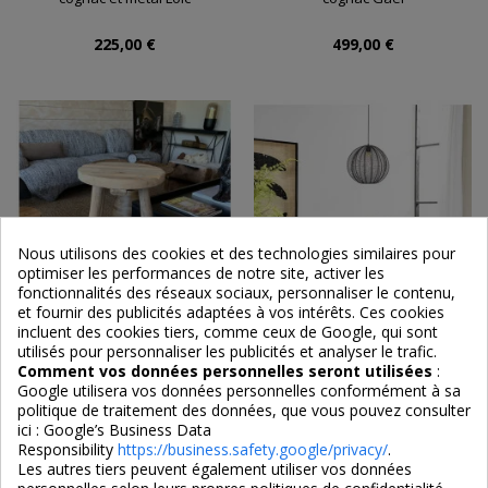
225,00 €
499,00 €
Nous utilisons des cookies et des technologies similaires pour
optimiser les performances de notre site, activer les
fonctionnalités des réseaux sociaux, personnaliser le contenu,
et fournir des publicités adaptées à vos intérêts. Ces cookies
incluent des cookies tiers, comme ceux de Google, qui sont
utilisés pour personnaliser les publicités et analyser le trafic.
Comment vos données personnelles seront utilisées
:
Google utilisera vos données personnelles conformément à sa
Tabouret de bar rustique
Lot de 2 tabourets de bar en
politique de traitement des données, que vous pouvez consulter
tissu Crockett
ici :
Google’s Business Data
Responsibility
https://business.safety.google/privacy/
.
Les autres tiers peuvent également utiliser vos données