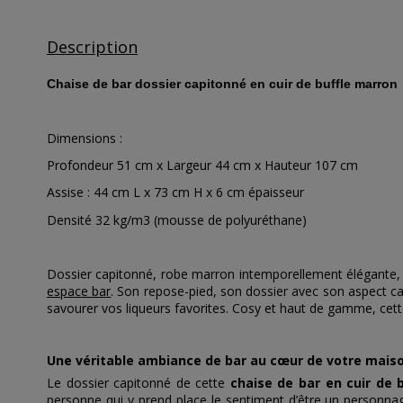
Description
Chaise de bar dossier capitonné en cuir de buffle marron
Dimensions :
Profondeur 51 cm x Largeur 44 cm x Hauteur 107 cm
Assise : 44 cm L x 73 cm H x 6 cm épaisseur
Densité 32 kg/m3 (mousse de polyuréthane)
Dossier capitonné, robe marron intemporellement élégante, d
espace bar
. Son repose-pied, son dossier avec son aspect 
savourer vos liqueurs favorites. Cosy et haut de gamme, cette 
Une véritable ambiance de bar au cœur de votre mais
Le dossier capitonné de cette
chaise de bar en cuir de 
personne qui y prend place le sentiment d’être un personnage