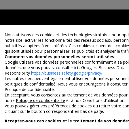
Nous utilisons des cookies et des technologies similaires pour op
notre site, activer les fonctionnalités des réseaux sociaux, personna
publicités adaptées à vos intérêts. Ces cookies incluent des cook
qui sont utilisés pour personnaliser les publicités et analyser le trafi
Maison d'un Rêve
Comment vos données personnelles seront utilisées
:
Google utilisera vos données personnelles conformément à sa poli
Adresse :
données, que vous pouvez consulter ici :
Google’s Business Data
EURL MAISON D'UN REVE
Responsibility
https://business.safety.google/privacy/
.
Les autres tiers peuvent également utiliser vos données personnell
90 Route d'Ascarat
politiques de confidentialité. Nous vous encourageons à consulter 
64220 UHART-CIZE
Politique de confidentialité.
En acceptant, vous consentez au traitement de vos données pour 
Tel : 05 59 19 10 38
notre
Politique de confidentialité
et à nos Conditions d’utilisation.
Vous pouvez gérer vos préférences de cookies ou retirer votre 
e-mail : contact@maisondunreve.com
cliquant sur le bouton correspondant en bas de page.
Acceptez-vous ces cookies et le traitement de vos données 
3X SANS FRAIS
PAIEMENT 10