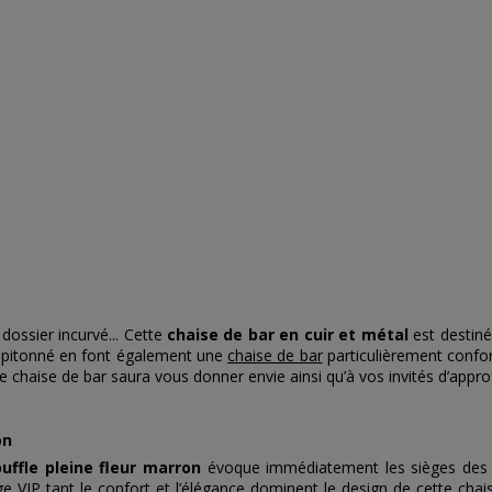
ossier incurvé... Cette
chaise de bar en cuir et métal
est destiné
capitonné en font également une
chaise de bar
particulièrement confor
chaise de bar saura vous donner envie ainsi qu’à vos invités d’approfo
on
buffle pleine fleur marron
évoque immédiatement les sièges des 
 VIP tant le confort et l’élégance dominent le design de cette chais