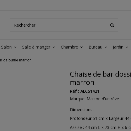
Salon
Salle à manger
Chambre
Bureau
Jardin
ir de buffle marron
Chaise de bar dossi
marron
Réf :
ALCS1421
Marque:
Maison d'un rêve
Dimensions :
Profondeur 51 cm x Largeur 44
Assise : 44 cm L x 73 cm H x 6 