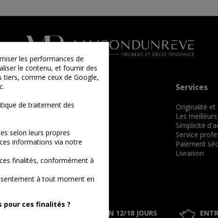
timiser les performances de
liser le contenu, et fournir des
ies tiers, comme ceux de Google,
c.
Informations
Services
tique de traitement des
Qui sommes-nous ?
Originalité et
Comment commander ?
Les meilleurs
Conditions générales de vente
Simplicité d'
es selon leurs propres
Mentions légales
Service profe
ces informations via notre
Nos billets
Paiement séc
Plan du site
Livraison
ces finalités, conformément à
consentement à tout moment en
pour ces finalités ?
0% SÉCURISÉ
LIVRAISON 12/18 JOURS
ENTR