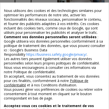
Nous utilisons des cookies et des technologies similaires pour
optimiser les performances de notre site, activer les
fonctionnalités des réseaux sociaux, personnaliser le contenu,
et fournir des publicités adaptées à vos intérêts. Ces cookies
Petit fauteuil en velours et
Fauteuil en acajou finition
incluent des cookies tiers, comme ceux de Google, qui sont
métal design Paulette
vieillie crème Valbonne
utilisés pour personnaliser les publicités et analyser le trafic.
Comment vos données personnelles seront utilisées
:
365,00 €
520,00 €
Google utilisera vos données personnelles conformément à sa
politique de traitement des données, que vous pouvez consulter
ici :
Google’s Business Data
Responsibility
https://business.safety.google/privacy/
.
Les autres tiers peuvent également utiliser vos données
personnelles selon leurs propres politiques de confidentialité.
Des fauteuils de repas en tissu aux formes
Nous vous encourageons à consulter ces informations via
contemporaines
notre Politique de confidentialité.
En acceptant, vous consentez au traitement de vos données
pour ces finalités, conformément à notre
Politique de
En faisant varier l’épaisseur de l’assise et du dossier, en associant le
confidentialité
et à nos Conditions d’utilisation.
tissu au bois ou au métal et en jouant sur les piètements, nos fauteuils
Vous pouvez gérer vos préférences de cookies ou retirer votre
consentement à tout moment en cliquant sur le bouton
de repas en tissu présentent une grande diversité de design, tout en
correspondant en bas de page.
restant dans la
tendance contemporaine
. Ainsi, le
fauteuil métallique
Médoc
arbore-t-il une
structure tubulaire noire particulièrement
Acceptez-vous ces cookies et le traitement de vos
fine
qui le rend très élégant et raffiné et qui contraste avec l’assise