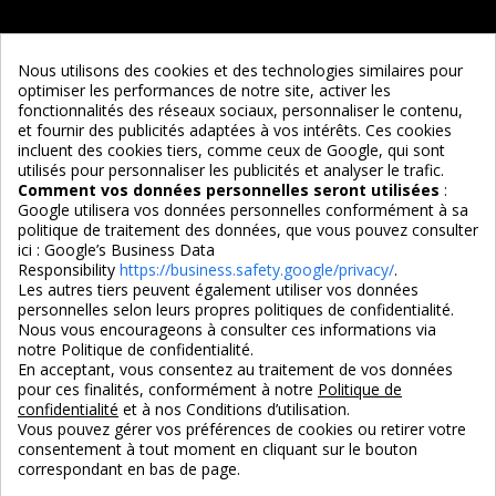
Informations
Nous utilisons des cookies et des technologies similaires pour
optimiser les performances de notre site, activer les
Services
fonctionnalités des réseaux sociaux, personnaliser le contenu,
et fournir des publicités adaptées à vos intérêts. Ces cookies
incluent des cookies tiers, comme ceux de Google, qui sont
Nous suivre
utilisés pour personnaliser les publicités et analyser le trafic.
Comment vos données personnelles seront utilisées
:
Google utilisera vos données personnelles conformément à sa
politique de traitement des données, que vous pouvez consulter
ici :
Google’s Business Data
Responsibility
https://business.safety.google/privacy/
.
Les autres tiers peuvent également utiliser vos données
personnelles selon leurs propres politiques de confidentialité.
4,7/5
Nous vous encourageons à consulter ces informations via
notre Politique de confidentialité.
En acceptant, vous consentez au traitement de vos données
pour ces finalités, conformément à notre
Politique de
3X SANS FRAIS
PAIEMENT 100% SÉCURISÉ
confidentialité
et à nos Conditions d’utilisation.
100% sécurisé
par CB / Amex / Virement
Vous pouvez gérer vos préférences de cookies ou retirer votre
consentement à tout moment en cliquant sur le bouton
correspondant en bas de page.