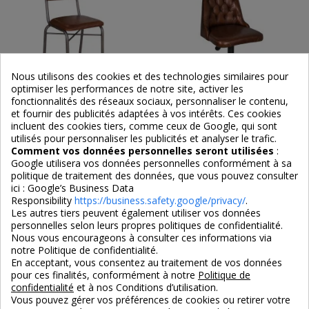
Nous utilisons des cookies et des technologies similaires pour
optimiser les performances de notre site, activer les
fonctionnalités des réseaux sociaux, personnaliser le contenu,
et fournir des publicités adaptées à vos intérêts. Ces cookies
incluent des cookies tiers, comme ceux de Google, qui sont
utilisés pour personnaliser les publicités et analyser le trafic.
Chaise de bar style écolier en
Fauteuil de bar en cuir
Comment vos données personnelles seront utilisées
:
cuir de chèvre marron
capitonné réglable en
Google utilisera vos données personnelles conformément à sa
hauteur
politique de traitement des données, que vous pouvez consulter
ici :
Google’s Business Data
255,00 €
499,00 €
Responsibility
https://business.safety.google/privacy/
.
Les autres tiers peuvent également utiliser vos données
personnelles selon leurs propres politiques de confidentialité.
Nous vous encourageons à consulter ces informations via
notre Politique de confidentialité.
En acceptant, vous consentez au traitement de vos données
pour ces finalités, conformément à notre
Politique de
confidentialité
et à nos Conditions d’utilisation.
Vous pouvez gérer vos préférences de cookies ou retirer votre