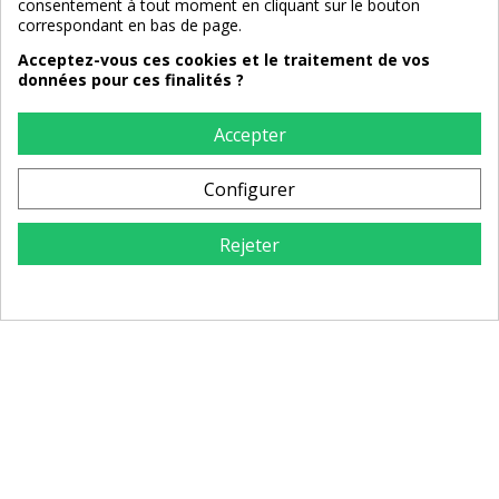
consentement à tout moment en cliquant sur le bouton
correspondant en bas de page.
Acceptez-vous ces cookies et le traitement de vos
données pour ces finalités ?
Accepter
Armoire à vin deux portes en
Chaise de bar dossier
Configurer
manguier sculpté
capitonné en cuir de buffle
marron
Rejeter
789,00 €
495,00 €