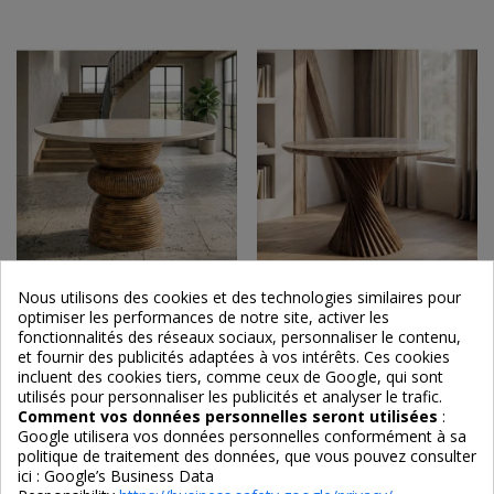
Nous utilisons des cookies et des technologies similaires pour
optimiser les performances de notre site, activer les
Table à Manger Ronde
Table à Manger Ronde
fonctionnalités des réseaux sociaux, personnaliser le contenu,
Signature en Marbre Naturel
Sculpturale en Marbre
& Bois de Manguier Ø120 cm
Naturel & Bois de Manguier
et fournir des publicités adaptées à vos intérêts. Ces cookies
Ø120 cm
incluent des cookies tiers, comme ceux de Google, qui sont
utilisés pour personnaliser les publicités et analyser le trafic.
1 750,00 €
1 650,00 €
Comment vos données personnelles seront utilisées
:
Google utilisera vos données personnelles conformément à sa
politique de traitement des données, que vous pouvez consulter
ici :
Google’s Business Data