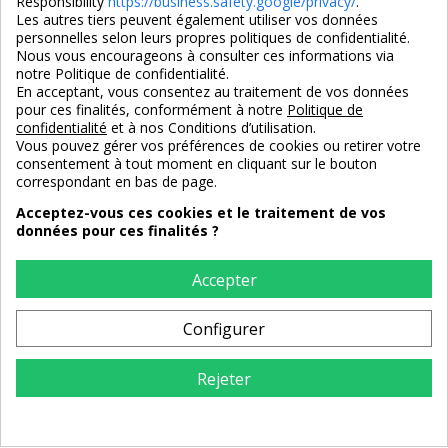
Responsibility
https://business.safety.google/privacy/
.
Les autres tiers peuvent également utiliser vos données
personnelles selon leurs propres politiques de confidentialité.
Nous vous encourageons à consulter ces informations via
notre Politique de confidentialité.
En acceptant, vous consentez au traitement de vos données
pour ces finalités, conformément à notre
Politique de
confidentialité
et à nos Conditions d’utilisation.
Vous pouvez gérer vos préférences de cookies ou retirer votre
consentement à tout moment en cliquant sur le bouton
correspondant en bas de page.
Acceptez-vous ces cookies et le traitement de vos
données pour ces finalités ?
Table basse racine en teck
Table basse rustique en teck
blanchi avec plateau en verre
massif avec 2 tiroirs 130 x 40
Accepter
x 50 cm
659,00 €
675,00 €
Configurer
Rejeter