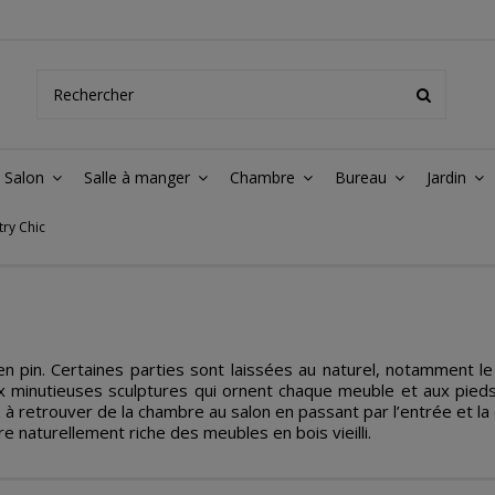
Salon
Salle à manger
Chambre
Bureau
Jardin
try Chic
en pin. Certaines parties sont laissées au naturel, notamment l
 aux minutieuses sculptures qui ornent chaque meuble et aux pied
à retrouver de la chambre au salon en passant par l’entrée et la 
e naturellement riche des meubles en bois vieilli.