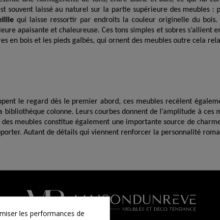
est souvent laissé au naturel sur la partie supérieure des meubles : pl
illie
qui laisse ressortir par endroits la couleur originelle du b
eure apaisante et chaleureuse. Ces tons simples et sobres s’allient e
s en bois et les pieds galbés, qui ornent des meubles outre cela rel
frappent le regard dès le premier abord, ces meubles recèlent égalem
et la bibliothèque colonne. Leurs courbes donnent de l’amplitude à ces
llie des meubles constitue également une importante source de charm
rter. Autant de détails qui viennent renforcer la personnalité roman
timiser les performances de