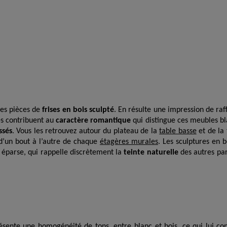
ses pièces de
frises en bois sculpté
. En résulte une impression de raff
ses contribuent au
caractère romantique
qui distingue ces meubles bl
ssés
. Vous les retrouvez autour du plateau de la
table basse
et de la 
d’un bout à l’autre de chaque
étagères murales
. Les sculptures en 
n éparse, qui rappelle discrètement la
teinte naturelle
des autres par
ésente une homogénéité de tons, entre blanc et bois, ce qui lui c