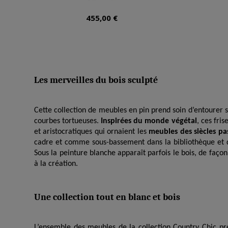
455,00 €
Les merveilles du bois sculpté
Cette collection de meubles en pin prend soin d’entourer 
courbes tortueuses.
Inspirées du monde végétal
, ces fri
et aristocratiques qui ornaient les
meubles des siècles pa
cadre et comme sous-bassement dans la bibliothèque et 
Sous la peinture blanche apparaît parfois le bois, de faço
à la création.
Une collection tout en blanc et bois
L’ensemble des meubles de la collection Country Chic pr