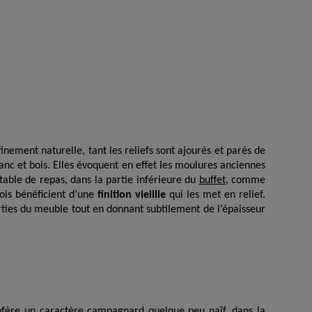
inement naturelle, tant les reliefs sont ajourés et parés de
anc et bois. Elles évoquent en effet les moulures anciennes
table de repas, dans la partie inférieure du
buffet
, comme
bois bénéficient d’une
finition vieillie
qui les met en relief.
ties du meuble tout en donnant subtilement de l’épaisseur
onfère un caractère campagnard quelque peu naïf, dans la