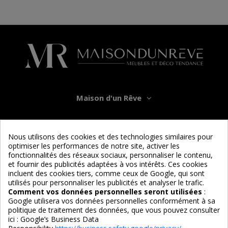
Maison d'un Rêve
Informations
Nous utilisons des cookies et des technologies similaires pour
optimiser les performances de notre site, activer les
Services
fonctionnalités des réseaux sociaux, personnaliser le contenu,
et fournir des publicités adaptées à vos intérêts. Ces cookies
incluent des cookies tiers, comme ceux de Google, qui sont
Nous suivre
utilisés pour personnaliser les publicités et analyser le trafic.
Comment vos données personnelles seront utilisées
:
Google utilisera vos données personnelles conformément à sa
politique de traitement des données, que vous pouvez consulter
ici :
Google’s Business Data