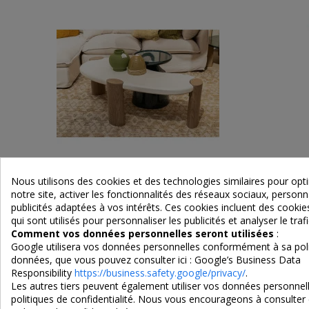
Nous utilisons des cookies et des technologies similaires pour op
notre site, activer les fonctionnalités des réseaux sociaux, personna
Table de salon style organique forme
Table d'
publicités adaptées à vos intérêts. Ces cookies incluent des cook
haricot
qui sont utilisés pour personnaliser les publicités et analyser le trafi
Comment vos données personnelles seront utilisées
:
Google utilisera vos données personnelles conformément à sa poli
données, que vous pouvez consulter ici :
Google’s Business Data
395,00 €
Responsibility
https://business.safety.google/privacy/
.
Les autres tiers peuvent également utiliser vos données personnell
politiques de confidentialité. Nous vous encourageons à consulter 