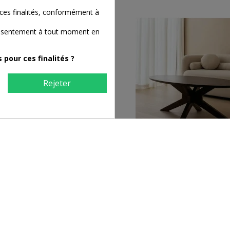
ces finalités, conformément à
consentement à tout moment en
pour ces finalités ?
Rejeter
ble basse rectangulaire en bois
Table basse ovale en bois de
massif d'acacia
marron
540,00 €
359,00 €