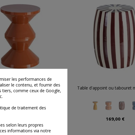
timiser les performances de
liser le contenu, et fournir des
appoint en métal laqué coloré
Table d'appoint ou tabouret m
ies tiers, comme ceux de Google,
c.
tique de traitement des
165,00 €
169,00 €
es selon leurs propres
ces informations via notre