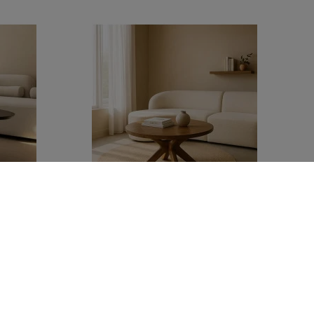
 manguier
Table de salon ronde en manguier massif
pied étoile
500,00 €