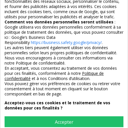
fonctionnalités des réseaux sociaux, personnaliser le contenu,
et fournir des publicités adaptées à vos intérêts. Ces cookies
incluent des cookies tiers, comme ceux de Google, qui sont
Nous suivre
utilisés pour personnaliser les publicités et analyser le trafic.
Comment vos données personnelles seront utilisées
:
Google utilisera vos données personnelles conformément à sa
politique de traitement des données, que vous pouvez consulter
ici :
Google’s Business Data
Responsibility
https://business.safety.google/privacy/
.
Les autres tiers peuvent également utiliser vos données
personnelles selon leurs propres politiques de confidentialité.
4,7/5
Nous vous encourageons à consulter ces informations via
notre Politique de confidentialité.
En acceptant, vous consentez au traitement de vos données
pour ces finalités, conformément à notre
Politique de
3X SANS FRAIS
PAIEMENT 100% SÉCURISÉ
confidentialité
et à nos Conditions d’utilisation.
100% sécurisé
par CB / Amex / Virement
Vous pouvez gérer vos préférences de cookies ou retirer votre
consentement à tout moment en cliquant sur le bouton
correspondant en bas de page.
Acceptez-vous ces cookies et le traitement de vos
données pour ces finalités ?
LIVRAISON 12/18 JOURS
ENTREPRISE FRANCAISE
offerte en standard
depuis 2008
Accepter