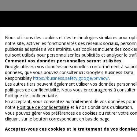
Nous utilisons des cookies et des technologies similaires pour op
notre site, activer les fonctionnalités des réseaux sociaux, personna
publicités adaptées à vos intérêts. Ces cookies incluent des cook
qui sont utilisés pour personnaliser les publicités et analyser le trafi
Maison d'un Rêve
Comment vos données personnelles seront utilisées
:
Google utilisera vos données personnelles conformément à sa poli
Adresse :
données, que vous pouvez consulter ici :
Google’s Business Data
EURL MAISON D'UN REVE
Responsibility
https://business.safety.google/privacy/
.
Les autres tiers peuvent également utiliser vos données personnell
90 Route d'Ascarat
politiques de confidentialité. Nous vous encourageons à consulter 
64220 UHART-CIZE
Politique de confidentialité.
En acceptant, vous consentez au traitement de vos données pour 
Tel : 05 59 19 10 38
notre
Politique de confidentialité
et à nos Conditions d’utilisation.
Vous pouvez gérer vos préférences de cookies ou retirer votre 
e-mail : contact@maisondunreve.com
cliquant sur le bouton correspondant en bas de page.
Acceptez-vous ces cookies et le traitement de vos données 
3X SANS FRAIS
PAIEMENT 10