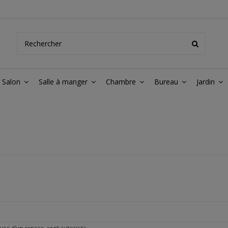
Salon
Salle à manger
Chambre
Bureau
Jardin
 suivi d'un espace, sont autorisés.