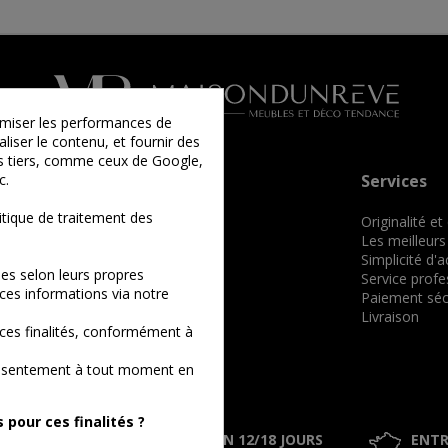
timiser les performances de
liser le contenu, et fournir des
ies tiers, comme ceux de Google,
c.
Informations
Services
tique de traitement des
Qui sommes-nous ?
Originalité et
Comment commander ?
Les meilleurs
Conditions générales de vente
Simplicité d'
es selon leurs propres
Mentions légales
Service profe
ces informations via notre
Nos billets
Paiement séc
Plan du site
Livraison
ces finalités, conformément à
consentement à tout moment en
pour ces finalités ?
0% SÉCURISÉ
LIVRAISON 12/18 JOURS
ENTR