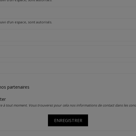
 suivi d'un espace, sont autorisés.
nos partenaires
ter
 à tout moment. Vous trouverez pour cela nos informations de contact dans les conditi
ENREGISTRER