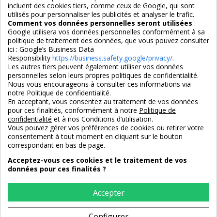
incluent des cookies tiers, comme ceux de Google, qui sont
Nous suivre
utilisés pour personnaliser les publicités et analyser le trafic.
Comment vos données personnelles seront utilisées
:
Google utilisera vos données personnelles conformément à sa
politique de traitement des données, que vous pouvez consulter
ici :
Google’s Business Data
Responsibility
https://business.safety.google/privacy/
.
Les autres tiers peuvent également utiliser vos données
personnelles selon leurs propres politiques de confidentialité.
4,7/5
Nous vous encourageons à consulter ces informations via
notre Politique de confidentialité.
En acceptant, vous consentez au traitement de vos données
pour ces finalités, conformément à notre
Politique de
3X SANS FRAIS
PAIEMENT 100% SÉCURISÉ
confidentialité
et à nos Conditions d’utilisation.
100% sécurisé
par CB / Amex / Virement
Vous pouvez gérer vos préférences de cookies ou retirer votre
consentement à tout moment en cliquant sur le bouton
correspondant en bas de page.
Acceptez-vous ces cookies et le traitement de vos
données pour ces finalités ?
LIVRAISON 12/18 JOURS
ENTREPRISE FRANCAISE
offerte en standard
depuis 2008
Accepter
Configurer