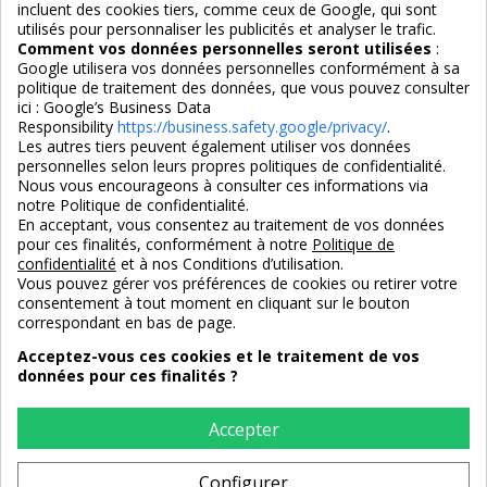
incluent des cookies tiers, comme ceux de Google, qui sont
Nous suivre
utilisés pour personnaliser les publicités et analyser le trafic.
Comment vos données personnelles seront utilisées
:
Google utilisera vos données personnelles conformément à sa
politique de traitement des données, que vous pouvez consulter
ici :
Google’s Business Data
Responsibility
https://business.safety.google/privacy/
.
Les autres tiers peuvent également utiliser vos données
personnelles selon leurs propres politiques de confidentialité.
4,7/5
Nous vous encourageons à consulter ces informations via
notre Politique de confidentialité.
En acceptant, vous consentez au traitement de vos données
pour ces finalités, conformément à notre
Politique de
3X SANS FRAIS
PAIEMENT 100% SÉCURISÉ
confidentialité
et à nos Conditions d’utilisation.
100% sécurisé
par CB / Amex / Virement
Vous pouvez gérer vos préférences de cookies ou retirer votre
consentement à tout moment en cliquant sur le bouton
correspondant en bas de page.
Acceptez-vous ces cookies et le traitement de vos
données pour ces finalités ?
LIVRAISON 12/18 JOURS
ENTREPRISE FRANCAISE
offerte en standard
depuis 2008
Accepter
Configurer