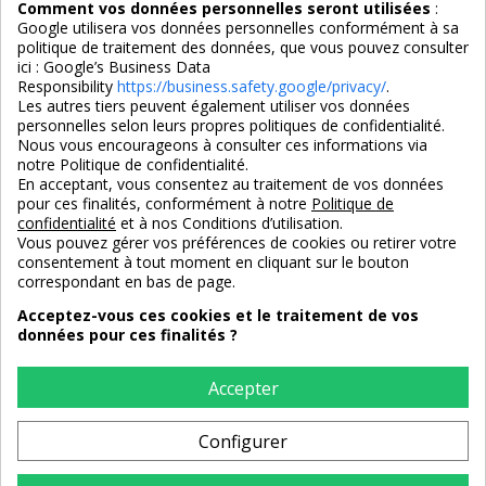
Comment vos données personnelles seront utilisées
:
Google utilisera vos données personnelles conformément à sa
politique de traitement des données, que vous pouvez consulter
ici :
Google’s Business Data
Responsibility
https://business.safety.google/privacy/
.
Les autres tiers peuvent également utiliser vos données
personnelles selon leurs propres politiques de confidentialité.
4,7/5
Nous vous encourageons à consulter ces informations via
notre Politique de confidentialité.
En acceptant, vous consentez au traitement de vos données
pour ces finalités, conformément à notre
Politique de
3X SANS FRAIS
PAIEMENT 100% SÉCURISÉ
confidentialité
et à nos Conditions d’utilisation.
100% sécurisé
par CB / Amex / Virement
Vous pouvez gérer vos préférences de cookies ou retirer votre
consentement à tout moment en cliquant sur le bouton
correspondant en bas de page.
Acceptez-vous ces cookies et le traitement de vos
données pour ces finalités ?
LIVRAISON 12/18 JOURS
ENTREPRISE FRANCAISE
offerte en standard
depuis 2008
Accepter
Configurer
RETOURS