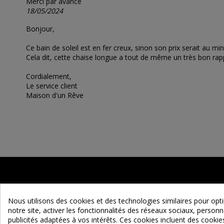
Merci par avance
18/05/2024
Bonjour,
Ce bain de soleil est en fer creux, sinon son prix serait au mi
Cela dit, cette chaise longue a tout de même un très bon rappo
Cordialement,
Le service client
Maison d'un Rêve
Nous utilisons des cookies et des technologies similaires pour op
notre site, activer les fonctionnalités des réseaux sociaux, personna
publicités adaptées à vos intérêts. Ces cookies incluent des cook