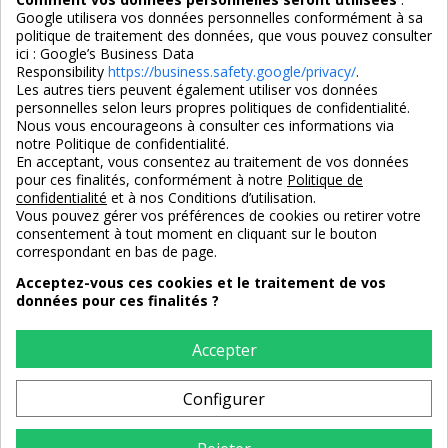
Google utilisera vos données personnelles conformément à sa
politique de traitement des données, que vous pouvez consulter
ici :
Google’s Business Data
Responsibility
https://business.safety.google/privacy/
.
Les autres tiers peuvent également utiliser vos données
personnelles selon leurs propres politiques de confidentialité.
4,7/5
Nous vous encourageons à consulter ces informations via
notre Politique de confidentialité.
En acceptant, vous consentez au traitement de vos données
pour ces finalités, conformément à notre
Politique de
3X SANS FRAIS
PAIEMENT 100% SÉCURISÉ
confidentialité
et à nos Conditions d’utilisation.
100% sécurisé
par CB / Amex / Virement
Vous pouvez gérer vos préférences de cookies ou retirer votre
consentement à tout moment en cliquant sur le bouton
correspondant en bas de page.
Acceptez-vous ces cookies et le traitement de vos
données pour ces finalités ?
LIVRAISON 12/18 JOURS
ENTREPRISE FRANCAISE
offerte en standard
depuis 2008
Accepter
Configurer
RETOURS
sous 14 jours