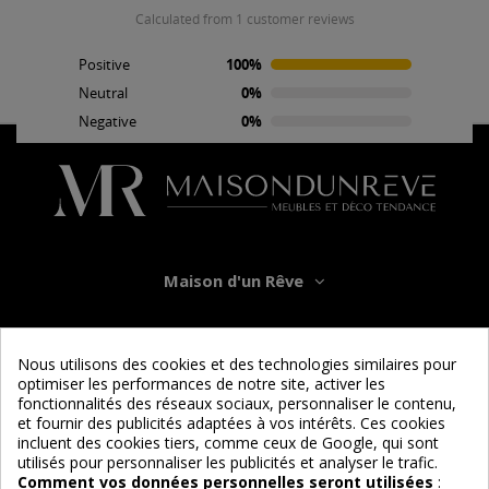
Pas de questions pour le moment.
calculated from 1 customer reviews
Poser une question
Positive
100%
Neutral
0%
Negative
0%
Maison d'un Rêve
Informations
Nous utilisons des cookies et des technologies similaires pour
optimiser les performances de notre site, activer les
Services
fonctionnalités des réseaux sociaux, personnaliser le contenu,
et fournir des publicités adaptées à vos intérêts. Ces cookies
incluent des cookies tiers, comme ceux de Google, qui sont
Nous suivre
utilisés pour personnaliser les publicités et analyser le trafic.
Comment vos données personnelles seront utilisées
: