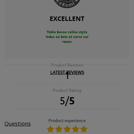
EXCELLENT
Table basse valise style
indus en bois et verre sur
roues
Product Reviews
LATEST REVIEWS
1
15.06.2023
Très original! Du beau meuble!
Product Rating
5
/
5
product experience
Questions