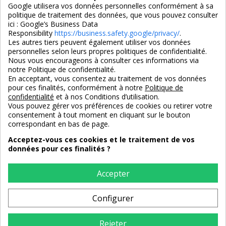
Google utilisera vos données personnelles conformément à sa
politique de traitement des données, que vous pouvez consulter
ici :
Google’s Business Data
Responsibility
https://business.safety.google/privacy/
.
Les autres tiers peuvent également utiliser vos données
personnelles selon leurs propres politiques de confidentialité.
4,7/5
Nous vous encourageons à consulter ces informations via
notre Politique de confidentialité.
En acceptant, vous consentez au traitement de vos données
pour ces finalités, conformément à notre
Politique de
3X SANS FRAIS
PAIEMENT 100% SÉCURISÉ
confidentialité
et à nos Conditions d’utilisation.
100% sécurisé
par CB / Amex / Virement
Vous pouvez gérer vos préférences de cookies ou retirer votre
consentement à tout moment en cliquant sur le bouton
correspondant en bas de page.
Acceptez-vous ces cookies et le traitement de vos
données pour ces finalités ?
LIVRAISON 12/18 JOURS
ENTREPRISE FRANCAISE
offerte en standard
depuis 2008
Accepter
Configurer
RETOURS
sous 14 jours
Rejeter