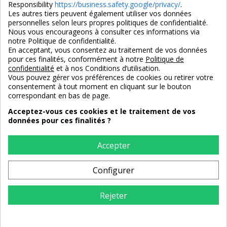
Responsibility
https://business.safety.google/privacy/
.
Les autres tiers peuvent également utiliser vos données
personnelles selon leurs propres politiques de confidentialité.
4,7/5
Nous vous encourageons à consulter ces informations via
notre Politique de confidentialité.
En acceptant, vous consentez au traitement de vos données
pour ces finalités, conformément à notre
Politique de
3X SANS FRAIS
PAIEMENT 100% SÉCURISÉ
confidentialité
et à nos Conditions d’utilisation.
100% sécurisé
par CB / Amex / Virement
Vous pouvez gérer vos préférences de cookies ou retirer votre
consentement à tout moment en cliquant sur le bouton
correspondant en bas de page.
Acceptez-vous ces cookies et le traitement de vos
données pour ces finalités ?
LIVRAISON 12/18 JOURS
ENTREPRISE FRANCAISE
offerte en standard
depuis 2008
Accepter
Configurer
RETOURS
sous 14 jours
Rejeter
AJOUTER AU PANIER
Maisondunreve.com © Tous droits réservés