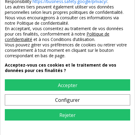
Responsibility
https://business.safety.google/privacy/
.
Les autres tiers peuvent également utiliser vos données
personnelles selon leurs propres politiques de confidentialité.
4,7/5
Nous vous encourageons à consulter ces informations via
notre Politique de confidentialité.
En acceptant, vous consentez au traitement de vos données
pour ces finalités, conformément à notre
Politique de
3X SANS FRAIS
PAIEMENT 100% SÉCURISÉ
confidentialité
et à nos Conditions d’utilisation.
100% sécurisé
par CB / Amex / Virement
Vous pouvez gérer vos préférences de cookies ou retirer votre
consentement à tout moment en cliquant sur le bouton
correspondant en bas de page.
Acceptez-vous ces cookies et le traitement de vos
données pour ces finalités ?
LIVRAISON 12/18 JOURS
ENTREPRISE FRANCAISE
offerte en standard
depuis 2008
Accepter
Configurer
RETOURS
sous 14 jours
Rejeter
AJOUTER AU PANIER
Maisondunreve.com © Tous droits réservés