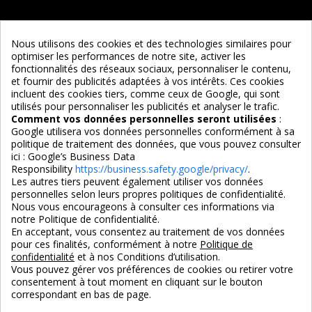
Informations
Nous utilisons des cookies et des technologies similaires pour
optimiser les performances de notre site, activer les
Services
fonctionnalités des réseaux sociaux, personnaliser le contenu,
et fournir des publicités adaptées à vos intérêts. Ces cookies
incluent des cookies tiers, comme ceux de Google, qui sont
Nous suivre
utilisés pour personnaliser les publicités et analyser le trafic.
Comment vos données personnelles seront utilisées
:
Google utilisera vos données personnelles conformément à sa
politique de traitement des données, que vous pouvez consulter
ici :
Google’s Business Data
Responsibility
https://business.safety.google/privacy/
.
Les autres tiers peuvent également utiliser vos données
personnelles selon leurs propres politiques de confidentialité.
4,7/5
Nous vous encourageons à consulter ces informations via
notre Politique de confidentialité.
En acceptant, vous consentez au traitement de vos données
pour ces finalités, conformément à notre
Politique de
3X SANS FRAIS
PAIEMENT 100% SÉCURISÉ
confidentialité
et à nos Conditions d’utilisation.
100% sécurisé
par CB / Amex / Virement
Vous pouvez gérer vos préférences de cookies ou retirer votre
consentement à tout moment en cliquant sur le bouton
correspondant en bas de page.