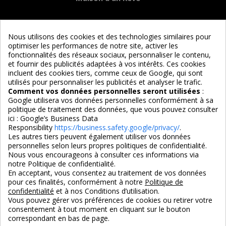
Informations
Nous utilisons des cookies et des technologies similaires pour
optimiser les performances de notre site, activer les
Services
fonctionnalités des réseaux sociaux, personnaliser le contenu,
et fournir des publicités adaptées à vos intérêts. Ces cookies
incluent des cookies tiers, comme ceux de Google, qui sont
Nous suivre
utilisés pour personnaliser les publicités et analyser le trafic.
Comment vos données personnelles seront utilisées
:
Google utilisera vos données personnelles conformément à sa
politique de traitement des données, que vous pouvez consulter
ici :
Google’s Business Data
Responsibility
https://business.safety.google/privacy/
.
Les autres tiers peuvent également utiliser vos données
personnelles selon leurs propres politiques de confidentialité.
4,7/5
Nous vous encourageons à consulter ces informations via
notre Politique de confidentialité.
En acceptant, vous consentez au traitement de vos données
pour ces finalités, conformément à notre
Politique de
3X SANS FRAIS
PAIEMENT 100% SÉCURISÉ
confidentialité
et à nos Conditions d’utilisation.
100% sécurisé
par CB / Amex / Virement
Vous pouvez gérer vos préférences de cookies ou retirer votre
consentement à tout moment en cliquant sur le bouton
correspondant en bas de page.