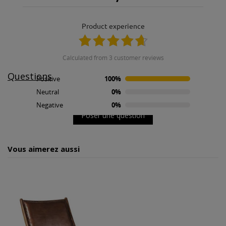
08.05.2022
Tout s'est parfaitement bien passé. Merci.
product experience
calculated from 3 customer reviews
Questions
Positive
100%
Neutral
0%
Pas de questions pour le moment.
Negative
0%
Poser une question
Vous aimerez aussi