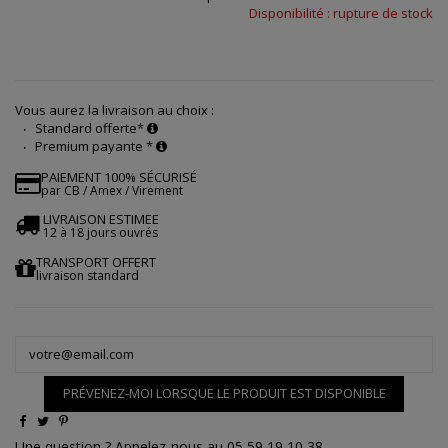
Disponibilité : rupture de stock
Vous aurez la livraison au choix :
Standard offerte*
Premium payante *
PAIEMENT 100% SÉCURISÉ
par CB / Amex / Virement
LIVRAISON ESTIMEE
12 à 18 jours ouvrés
TRANSPORT OFFERT
livraison standard
PRÉVENEZ-MOI LORSQUE LE PRODUIT EST DISPONIBLE
Une question ? Appelez-nous au 05 59 19 10 38