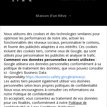
Maison d'un Rêve
Informations
Nous utilisons des cookies et des technologies similaires pour
optimiser les performances de notre site, activer les
Services
fonctionnalités des réseaux sociaux, personnaliser le contenu,
et fournir des publicités adaptées à vos intérêts. Ces cookies
incluent des cookies tiers, comme ceux de Google, qui sont
Nous suivre
utilisés pour personnaliser les publicités et analyser le trafic.
Comment vos données personnelles seront utilisées
:
Google utilisera vos données personnelles conformément à sa
politique de traitement des données, que vous pouvez consulter
ici :
Google’s Business Data
Responsibility
https://business.safety.google/privacy/
.
Les autres tiers peuvent également utiliser vos données
personnelles selon leurs propres politiques de confidentialité.
4,7/5
Nous vous encourageons à consulter ces informations via
notre Politique de confidentialité.
En acceptant, vous consentez au traitement de vos données
pour ces finalités, conformément à notre
Politique de
3X SANS FRAIS
PAIEMENT 100% SÉCURISÉ
confidentialité
et à nos Conditions d’utilisation.