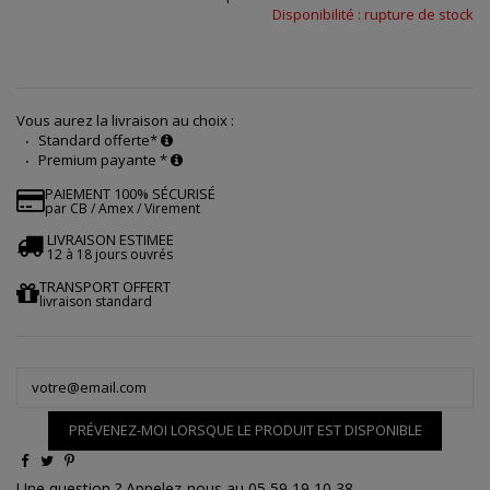
Disponibilité : rupture de stock
Vous aurez la livraison au choix :
Standard offerte*
Premium payante *
PAIEMENT 100% SÉCURISÉ
par CB / Amex / Virement
LIVRAISON ESTIMEE
12 à 18 jours ouvrés
TRANSPORT OFFERT
livraison standard
PRÉVENEZ-MOI LORSQUE LE PRODUIT EST DISPONIBLE
Une question ? Appelez-nous au 05 59 19 10 38