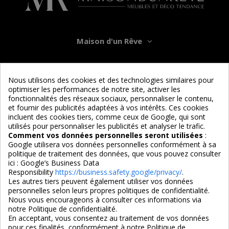
Maison d'un Rêve
Informations
Nous utilisons des cookies et des technologies similaires pour
optimiser les performances de notre site, activer les
Services
fonctionnalités des réseaux sociaux, personnaliser le contenu,
et fournir des publicités adaptées à vos intérêts. Ces cookies
incluent des cookies tiers, comme ceux de Google, qui sont
Nous suivre
utilisés pour personnaliser les publicités et analyser le trafic.
Comment vos données personnelles seront utilisées
:
Google utilisera vos données personnelles conformément à sa
politique de traitement des données, que vous pouvez consulter
ici :
Google’s Business Data
Responsibility
https://business.safety.google/privacy/
.
Les autres tiers peuvent également utiliser vos données
personnelles selon leurs propres politiques de confidentialité.
4,7/5
Nous vous encourageons à consulter ces informations via
notre Politique de confidentialité.
En acceptant, vous consentez au traitement de vos données
pour ces finalités, conformément à notre
Politique de