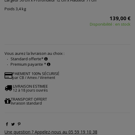
Largeur 50 cm x Profondeur 12 cm x Hauteur 71 cm
Poids 3,4 kg
139,00 €
Disponibilité : en stock
Vous aurez la livraison au choix :
Standard offerte*
Premium payante *
PAIEMENT 100% SÉCURISÉ
par CB / Amex / Virement
LIVRAISON ESTIMEE
12 à 18 jours ouvrés
TRANSPORT OFFERT
livraison standard
Une question ? Appelez-nous au 05 59 19 10 38