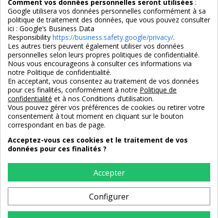
Comment vos données personnelles seront utilisées
:
Google utilisera vos données personnelles conformément à sa
politique de traitement des données, que vous pouvez consulter
ici :
Google’s Business Data
Responsibility
https://business.safety.google/privacy/
.
Les autres tiers peuvent également utiliser vos données
personnelles selon leurs propres politiques de confidentialité.
4,7/5
Nous vous encourageons à consulter ces informations via
notre Politique de confidentialité.
En acceptant, vous consentez au traitement de vos données
pour ces finalités, conformément à notre
Politique de
3X SANS FRAIS
PAIEMENT 100% SÉCURISÉ
confidentialité
et à nos Conditions d’utilisation.
100% sécurisé
par CB / Amex / Virement
Vous pouvez gérer vos préférences de cookies ou retirer votre
consentement à tout moment en cliquant sur le bouton
correspondant en bas de page.
Acceptez-vous ces cookies et le traitement de vos
données pour ces finalités ?
LIVRAISON 12/18 JOURS
ENTREPRISE FRANCAISE
offerte en standard
depuis 2008
Accepter
Configurer
RETOURS