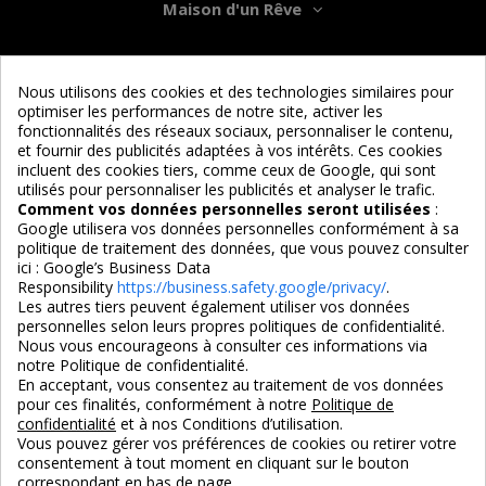
Maison d'un Rêve
Informations
Nous utilisons des cookies et des technologies similaires pour
optimiser les performances de notre site, activer les
Services
fonctionnalités des réseaux sociaux, personnaliser le contenu,
et fournir des publicités adaptées à vos intérêts. Ces cookies
incluent des cookies tiers, comme ceux de Google, qui sont
Nous suivre
utilisés pour personnaliser les publicités et analyser le trafic.
Comment vos données personnelles seront utilisées
:
Google utilisera vos données personnelles conformément à sa
politique de traitement des données, que vous pouvez consulter
ici :
Google’s Business Data
Responsibility
https://business.safety.google/privacy/
.
Les autres tiers peuvent également utiliser vos données
personnelles selon leurs propres politiques de confidentialité.
4,7/5
Nous vous encourageons à consulter ces informations via
notre Politique de confidentialité.
En acceptant, vous consentez au traitement de vos données
pour ces finalités, conformément à notre
Politique de
3X SANS FRAIS
PAIEMENT 100% SÉCURISÉ
confidentialité
et à nos Conditions d’utilisation.
100% sécurisé
par CB / Amex / Virement
Vous pouvez gérer vos préférences de cookies ou retirer votre
consentement à tout moment en cliquant sur le bouton
correspondant en bas de page.