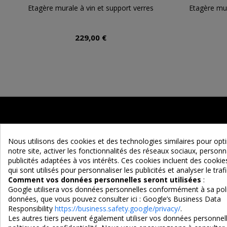
Etagère murale à vin et support verres
Etagère mur
229,00 €
Nous utilisons des cookies et des technologies similaires pour op
notre site, activer les fonctionnalités des réseaux sociaux, personna
publicités adaptées à vos intérêts. Ces cookies incluent des cook
qui sont utilisés pour personnaliser les publicités et analyser le trafi
Maison d'un Rêve
Comment vos données personnelles seront utilisées
:
Google utilisera vos données personnelles conformément à sa poli
Adresse :
données, que vous pouvez consulter ici :
Google’s Business Data
EURL MAISON D'UN REVE
Responsibility
https://business.safety.google/privacy/
.
Les autres tiers peuvent également utiliser vos données personnell
90 Route d'Ascarat