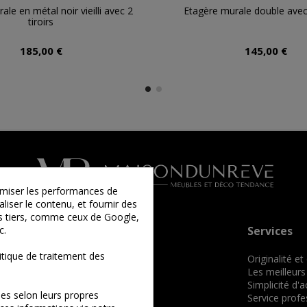
ale en métal noir vieilli avec 2
Etagère murale double avec
tiroirs
185,00 €
145,00 €
timiser les performances de
liser le contenu, et fournir des
ies tiers, comme ceux de Google,
c.
Informations
Services
tique de traitement des
Qui sommes-nous ?
Originalité et
Comment commander ?
Les meilleurs
Conditions générales de vente
Simplicité d'
es selon leurs propres
Mentions légales
Service profe