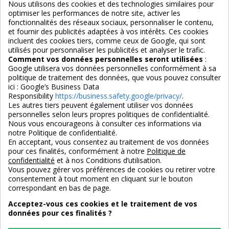
Nous utilisons des cookies et des technologies similaires pour
optimiser les performances de notre site, activer les
Services
fonctionnalités des réseaux sociaux, personnaliser le contenu,
et fournir des publicités adaptées à vos intérêts. Ces cookies
incluent des cookies tiers, comme ceux de Google, qui sont
Nous suivre
utilisés pour personnaliser les publicités et analyser le trafic.
Comment vos données personnelles seront utilisées
:
Google utilisera vos données personnelles conformément à sa
politique de traitement des données, que vous pouvez consulter
ici :
Google’s Business Data
Responsibility
https://business.safety.google/privacy/
.
Les autres tiers peuvent également utiliser vos données
personnelles selon leurs propres politiques de confidentialité.
4,7/5
Nous vous encourageons à consulter ces informations via
notre Politique de confidentialité.
En acceptant, vous consentez au traitement de vos données
pour ces finalités, conformément à notre
Politique de
3X SANS FRAIS
PAIEMENT 100% SÉCURISÉ
confidentialité
et à nos Conditions d’utilisation.
100% sécurisé
par CB / Amex / Virement
Vous pouvez gérer vos préférences de cookies ou retirer votre
consentement à tout moment en cliquant sur le bouton
correspondant en bas de page.
Acceptez-vous ces cookies et le traitement de vos
données pour ces finalités ?
LIVRAISON 12/18 JOURS
ENTREPRISE FRANCAISE
offerte en standard
depuis 2008