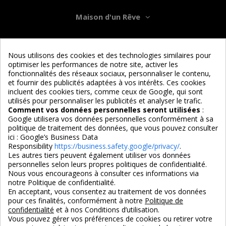
Maison d'un Rêve
Informations
Nous utilisons des cookies et des technologies similaires pour
optimiser les performances de notre site, activer les
Services
fonctionnalités des réseaux sociaux, personnaliser le contenu,
et fournir des publicités adaptées à vos intérêts. Ces cookies
incluent des cookies tiers, comme ceux de Google, qui sont
Nous suivre
utilisés pour personnaliser les publicités et analyser le trafic.
Comment vos données personnelles seront utilisées
:
Google utilisera vos données personnelles conformément à sa
politique de traitement des données, que vous pouvez consulter
ici :
Google’s Business Data
Responsibility
https://business.safety.google/privacy/
.
Les autres tiers peuvent également utiliser vos données
personnelles selon leurs propres politiques de confidentialité.
4,7/5
Nous vous encourageons à consulter ces informations via
notre Politique de confidentialité.
En acceptant, vous consentez au traitement de vos données
pour ces finalités, conformément à notre
Politique de
3X SANS FRAIS
PAIEMENT 100% SÉCURISÉ
confidentialité
et à nos Conditions d’utilisation.
100% sécurisé
par CB / Amex / Virement
Vous pouvez gérer vos préférences de cookies ou retirer votre