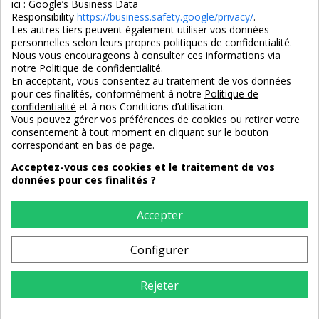
ici :
Google’s Business Data
Responsibility
https://business.safety.google/privacy/
.
Les autres tiers peuvent également utiliser vos données
personnelles selon leurs propres politiques de confidentialité.
4,7/5
Nous vous encourageons à consulter ces informations via
notre Politique de confidentialité.
En acceptant, vous consentez au traitement de vos données
pour ces finalités, conformément à notre
Politique de
3X SANS FRAIS
PAIEMENT 100% SÉCURISÉ
confidentialité
et à nos Conditions d’utilisation.
100% sécurisé
par CB / Amex / Virement
Vous pouvez gérer vos préférences de cookies ou retirer votre
consentement à tout moment en cliquant sur le bouton
correspondant en bas de page.
Acceptez-vous ces cookies et le traitement de vos
données pour ces finalités ?
LIVRAISON 12/18 JOURS
ENTREPRISE FRANCAISE
offerte en standard
depuis 2008
Accepter
Configurer
RETOURS
sous 14 jours
Rejeter
AJOUTER AU PANIER