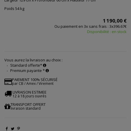
Largeur 129 cm x Profondeur 60 cm x Hauteur 77 cm
Poids 54 kg
1 190,00 €
Ou paiement en 3x sans frais : 3x396.67€
Disponibilité : en stock
Vous aurez la livraison au choix :
Standard offerte*
Premium payante *
PAIEMENT 100% SÉCURISÉ
par CB / Amex / Virement
LIVRAISON ESTIMEE
12 à 18 jours ouvrés
TRANSPORT OFFERT
livraison standard