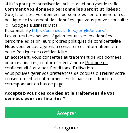
utilisés pour personnaliser les publicités et analyser le trafic.
Comment vos données personnelles seront utilisées
:
Google utilisera vos données personnelles conformément à sa
politique de traitement des données, que vous pouvez consulter
ici :
Google’s Business Data
Responsibility
https://business.safety.google/privacy/
.
Les autres tiers peuvent également utiliser vos données
personnelles selon leurs propres politiques de confidentialité.
4,7/5
Nous vous encourageons à consulter ces informations via
notre Politique de confidentialité.
En acceptant, vous consentez au traitement de vos données
pour ces finalités, conformément à notre
Politique de
3X SANS FRAIS
PAIEMENT 100% SÉCURISÉ
confidentialité
et à nos Conditions d’utilisation.
100% sécurisé
par CB / Amex / Virement
Vous pouvez gérer vos préférences de cookies ou retirer votre
consentement à tout moment en cliquant sur le bouton
correspondant en bas de page.
Acceptez-vous ces cookies et le traitement de vos
données pour ces finalités ?
LIVRAISON 12/18 JOURS
ENTREPRISE FRANCAISE
offerte en standard
depuis 2008
Accepter
Configurer