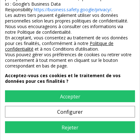
ici :
Google’s Business Data
Responsibility
https://business.safety.google/privacy/
.
Les autres tiers peuvent également utiliser vos données
personnelles selon leurs propres politiques de confidentialité.
4,7/5
Nous vous encourageons à consulter ces informations via
notre Politique de confidentialité.
En acceptant, vous consentez au traitement de vos données
pour ces finalités, conformément à notre
Politique de
3X SANS FRAIS
PAIEMENT 100% SÉCURISÉ
confidentialité
et à nos Conditions d’utilisation.
100% sécurisé
par CB / Amex / Virement
Vous pouvez gérer vos préférences de cookies ou retirer votre
consentement à tout moment en cliquant sur le bouton
correspondant en bas de page.
Acceptez-vous ces cookies et le traitement de vos
données pour ces finalités ?
LIVRAISON 12/18 JOURS
ENTREPRISE FRANCAISE
offerte en standard
depuis 2008
Accepter
Configurer
RETOURS
sous 14 jours
Rejeter
AJOUTER AU PANIER