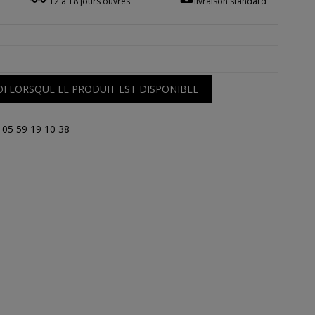
12 à 18 jours ouvrés
livraison standard
I LORSQUE LE PRODUIT EST DISPONIBLE
 05 59 19 10 38