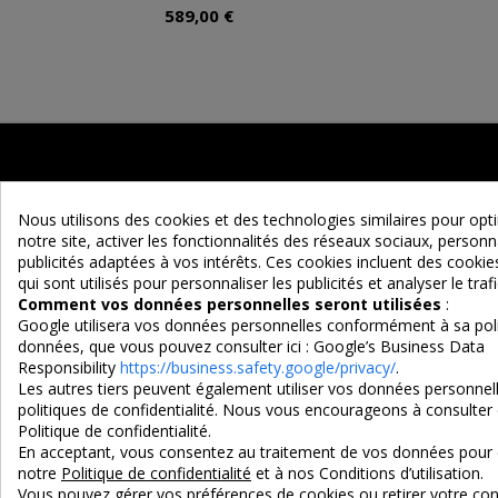
589,00 €
Nous utilisons des cookies et des technologies similaires pour op
notre site, activer les fonctionnalités des réseaux sociaux, personna
publicités adaptées à vos intérêts. Ces cookies incluent des cook
qui sont utilisés pour personnaliser les publicités et analyser le trafi
Maison d'un Rêve
Comment vos données personnelles seront utilisées
:
Google utilisera vos données personnelles conformément à sa poli
Adresse :
données, que vous pouvez consulter ici :
Google’s Business Data
EURL MAISON D'UN REVE
Responsibility
https://business.safety.google/privacy/
.
Les autres tiers peuvent également utiliser vos données personnell
90 Route d'Ascarat
politiques de confidentialité. Nous vous encourageons à consulter 
Politique de confidentialité.
64220 UHART-CIZE
En acceptant, vous consentez au traitement de vos données pour 
Tel : 05 59 19 10 38
notre
Politique de confidentialité
et à nos Conditions d’utilisation.
Vous pouvez gérer vos préférences de cookies ou retirer votre 