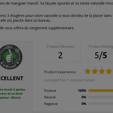
bois de manguier massif. Sa façade ajourée et sa teinte naturelle l'in
rez 3 étagères pour votre vaisselle si vous décidez de la placer dans l
 elle est placée dans un bureau.
elle vous offrira du rangement supplémentaire.
Product Reviews
Product Rating
2
5
/
5
product experience
XCELLENT
calculated from 1 customer reviews
re haute 2 portes
Positive
100%
rées et un tiroir
Neutral
0%
ouleur : Blanc)
Negative
0%