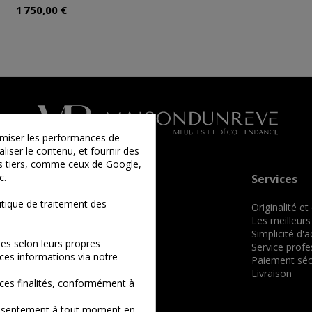
1 750,00 €
timiser les performances de
liser le contenu, et fournir des
ies tiers, comme ceux de Google,
c.
Informations
Services
tique de traitement des
Qui sommes-nous ?
Originalité et
Comment commander ?
Les meilleurs
Conditions générales de vente
Simplicité d'
es selon leurs propres
Mentions légales
Service profe
ces informations via notre
Nos billets
Paiement séc
Plan du site
Livraison
ces finalités, conformément à
consentement à tout moment en