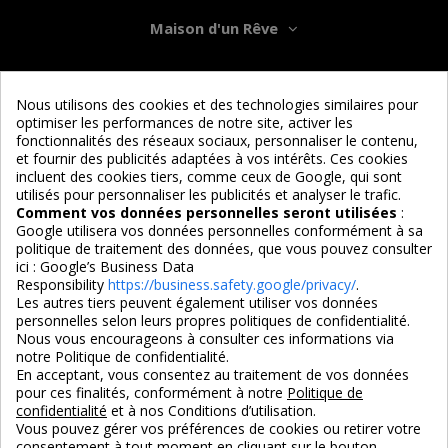
Maison d'un Rêve
Informations
Nous utilisons des cookies et des technologies similaires pour
optimiser les performances de notre site, activer les
Services
fonctionnalités des réseaux sociaux, personnaliser le contenu,
et fournir des publicités adaptées à vos intérêts. Ces cookies
incluent des cookies tiers, comme ceux de Google, qui sont
Nous suivre
utilisés pour personnaliser les publicités et analyser le trafic.
Comment vos données personnelles seront utilisées
:
Google utilisera vos données personnelles conformément à sa
politique de traitement des données, que vous pouvez consulter
ici :
Google’s Business Data
Responsibility
https://business.safety.google/privacy/
.
Les autres tiers peuvent également utiliser vos données
personnelles selon leurs propres politiques de confidentialité.
4,7/5
Nous vous encourageons à consulter ces informations via
notre Politique de confidentialité.
En acceptant, vous consentez au traitement de vos données
pour ces finalités, conformément à notre
Politique de
3X SANS FRAIS
PAIEMENT 100% SÉCURISÉ
confidentialité
et à nos Conditions d’utilisation.
100% sécurisé
par CB / Amex / Virement
Vous pouvez gérer vos préférences de cookies ou retirer votre
consentement à tout moment en cliquant sur le bouton