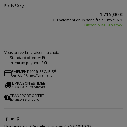
Poids 30 kg
1 715,00 €
Ou paiement en 3x sans frais : 3x571.67€
Disponibilité : en stock
Vous aurez la livraison au choix :
Standard offerte*
Premium payante *
PAIEMENT 100% SÉCURISÉ
par CB / Amex / Virement
LIVRAISON ESTIMEE
12 à 18 jours ouvrés
TRANSPORT OFFERT
livraison standard
Une question ? Appelez-nous au 05 59 19 10 38