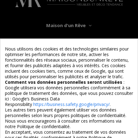
Maison d'un Rêve
Informations
Nous utilisons des cookies et des technologies similaires pour
optimiser les performances de notre site, activer les
Services
fonctionnalités des réseaux sociaux, personnaliser le contenu,
et fournir des publicités adaptées à vos intérêts. Ces cookies
incluent des cookies tiers, comme ceux de Google, qui sont
Nous suivre
utilisés pour personnaliser les publicités et analyser le trafic.
Comment vos données personnelles seront utilisées
:
Google utilisera vos données personnelles conformément à sa
politique de traitement des données, que vous pouvez consulter
ici :
Google’s Business Data
Responsibility
https://business.safety.google/privacy/
.
Les autres tiers peuvent également utiliser vos données
personnelles selon leurs propres politiques de confidentialité.
4,7/5
Nous vous encourageons à consulter ces informations via
notre Politique de confidentialité.
En acceptant, vous consentez au traitement de vos données
pour ces finalités, conformément à notre
Politique de