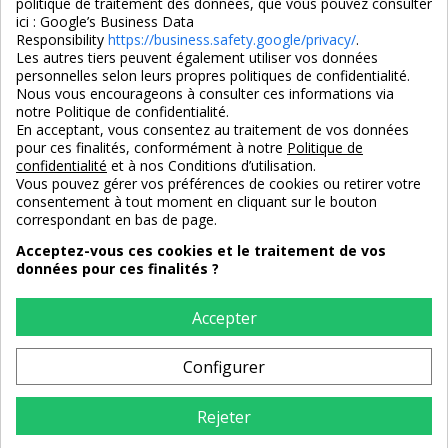
politique de traitement des données, que vous pouvez consulter
ici :
Google’s Business Data
Responsibility
https://business.safety.google/privacy/
.
Les autres tiers peuvent également utiliser vos données
personnelles selon leurs propres politiques de confidentialité.
4,7/5
Nous vous encourageons à consulter ces informations via
notre Politique de confidentialité.
En acceptant, vous consentez au traitement de vos données
pour ces finalités, conformément à notre
Politique de
3X SANS FRAIS
PAIEMENT 100% SÉCURISÉ
confidentialité
et à nos Conditions d’utilisation.
100% sécurisé
par CB / Amex / Virement
Vous pouvez gérer vos préférences de cookies ou retirer votre
consentement à tout moment en cliquant sur le bouton
correspondant en bas de page.
Acceptez-vous ces cookies et le traitement de vos
données pour ces finalités ?
LIVRAISON 12/18 JOURS
ENTREPRISE FRANCAISE
offerte en standard
depuis 2008
Accepter
Configurer
RETOURS
sous 14 jours
Rejeter
AJOUTER AU PANIER