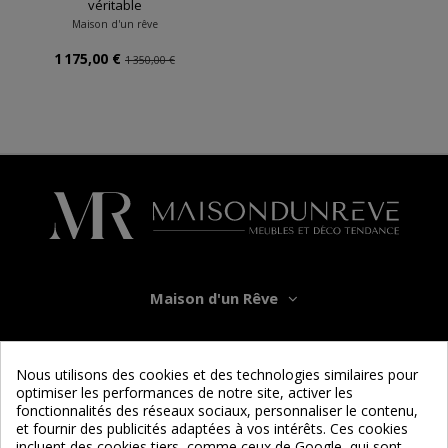
véritable
Maison d'un rêve
1 175,00 €
1 350,00 €
Maison d'un Rêve
Informations
Nous utilisons des cookies et des technologies similaires pour
optimiser les performances de notre site, activer les
Services
fonctionnalités des réseaux sociaux, personnaliser le contenu,
et fournir des publicités adaptées à vos intérêts. Ces cookies
incluent des cookies tiers, comme ceux de Google, qui sont