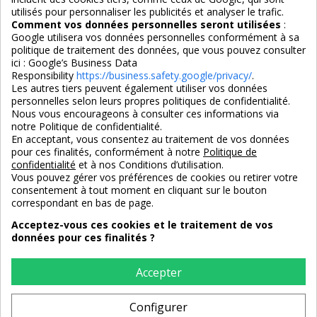
Nous suivre
utilisés pour personnaliser les publicités et analyser le trafic.
Comment vos données personnelles seront utilisées
:
Google utilisera vos données personnelles conformément à sa
politique de traitement des données, que vous pouvez consulter
ici :
Google’s Business Data
Responsibility
https://business.safety.google/privacy/
.
Les autres tiers peuvent également utiliser vos données
personnelles selon leurs propres politiques de confidentialité.
4,7/5
Nous vous encourageons à consulter ces informations via
notre Politique de confidentialité.
En acceptant, vous consentez au traitement de vos données
pour ces finalités, conformément à notre
Politique de
3X SANS FRAIS
PAIEMENT 100% SÉCURISÉ
confidentialité
et à nos Conditions d’utilisation.
100% sécurisé
par CB / Amex / Virement
Vous pouvez gérer vos préférences de cookies ou retirer votre
consentement à tout moment en cliquant sur le bouton
correspondant en bas de page.
Acceptez-vous ces cookies et le traitement de vos
données pour ces finalités ?
LIVRAISON 12/18 JOURS
ENTREPRISE FRANCAISE
offerte en standard
depuis 2008
Accepter
Configurer