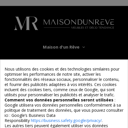
Maison d'un Rêve
Informations
Nous utilisons des cookies et des technologies similaires pour
optimiser les performances de notre site, activer les
Services
fonctionnalités des réseaux sociaux, personnaliser le contenu,
et fournir des publicités adaptées à vos intérêts. Ces cookies
incluent des cookies tiers, comme ceux de Google, qui sont
Nous suivre
utilisés pour personnaliser les publicités et analyser le trafic.
Comment vos données personnelles seront utilisées
:
Google utilisera vos données personnelles conformément à sa
politique de traitement des données, que vous pouvez consulter
ici :
Google’s Business Data
Responsibility
https://business.safety.google/privacy/
.
Les autres tiers peuvent également utiliser vos données