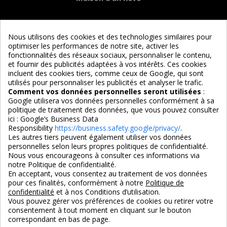
Informations
Nous utilisons des cookies et des technologies similaires pour
optimiser les performances de notre site, activer les
Services
fonctionnalités des réseaux sociaux, personnaliser le contenu,
et fournir des publicités adaptées à vos intérêts. Ces cookies
incluent des cookies tiers, comme ceux de Google, qui sont
Nous suivre
utilisés pour personnaliser les publicités et analyser le trafic.
Comment vos données personnelles seront utilisées
:
Google utilisera vos données personnelles conformément à sa
politique de traitement des données, que vous pouvez consulter
ici :
Google’s Business Data
Responsibility
https://business.safety.google/privacy/
.
Les autres tiers peuvent également utiliser vos données
personnelles selon leurs propres politiques de confidentialité.
4,7/5
Nous vous encourageons à consulter ces informations via
notre Politique de confidentialité.
En acceptant, vous consentez au traitement de vos données
pour ces finalités, conformément à notre
Politique de
3X SANS FRAIS
PAIEMENT 100% SÉCURISÉ
confidentialité
et à nos Conditions d’utilisation.
100% sécurisé
par CB / Amex / Virement
Vous pouvez gérer vos préférences de cookies ou retirer votre
consentement à tout moment en cliquant sur le bouton
correspondant en bas de page.