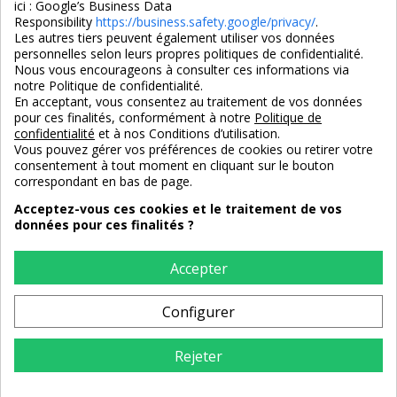
ici :
Google’s Business Data
Responsibility
https://business.safety.google/privacy/
.
Les autres tiers peuvent également utiliser vos données
personnelles selon leurs propres politiques de confidentialité.
4,7/5
Nous vous encourageons à consulter ces informations via
notre Politique de confidentialité.
En acceptant, vous consentez au traitement de vos données
pour ces finalités, conformément à notre
Politique de
3X SANS FRAIS
PAIEMENT 100% SÉCURISÉ
confidentialité
et à nos Conditions d’utilisation.
100% sécurisé
par CB / Amex / Virement
Vous pouvez gérer vos préférences de cookies ou retirer votre
consentement à tout moment en cliquant sur le bouton
correspondant en bas de page.
Acceptez-vous ces cookies et le traitement de vos
données pour ces finalités ?
LIVRAISON 12/18 JOURS
ENTREPRISE FRANCAISE
offerte en standard
depuis 2008
Accepter
Configurer
RETOURS
sous 14 jours
Rejeter
AJOUTER AU PANIER